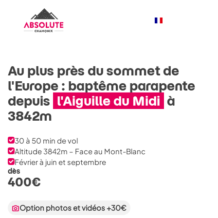
Au plus près du sommet de
l'Europe : baptême parapente
depuis
l'Aiguille du Midi
à
3842m
30 à 50 min de vol
Altitude 3842m – Face au Mont-Blanc
Février à juin et septembre
dès
400
€
Option photos et vidéos +30€