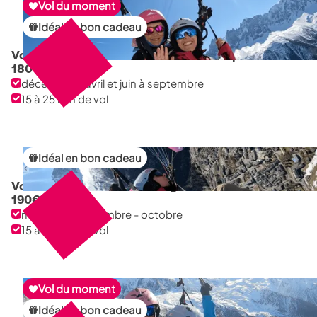
Vol du moment
Idéal en bon cadeau
Vol découverte avec une femme championne
180
€
décembre à avril et juin à septembre
15 à 25 min de vol
Idéal en bon cadeau
Vol sensation au Plan de l'aiguille
190
€
mai - juin - septembre - octobre
15 à 25 min de vol
Vol du moment
Idéal en bon cadeau