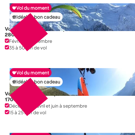
Vol du moment
Idéal en bon cadeau
Vol long-courrier à Planpraz
280
€
Février à septembre
35 à 50 mn de vol
Vol du moment
Idéal en bon cadeau
Vol sensation à Planpraz Brévent
170
€
Décembre à avril et juin à septembre
15 à 25 min de vol