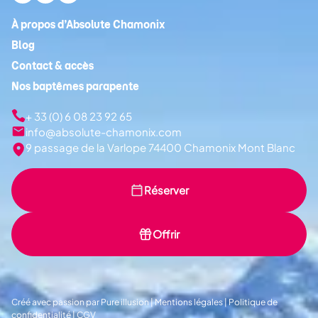
À propos d’Absolute Chamonix
Blog
Contact & accès
Nos baptêmes parapente
+ 33 (0) 6 08 23 92 65
info@absolute-chamonix.com
9 passage de la Varlope 74400 Chamonix Mont Blanc
Réserver
Offrir
Créé avec passion par
Pure illusion
|
Mentions légales
|
Politique de
confidentialité
|
CGV