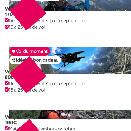
Vol pilotage à Planpraz Brévent
170
€
Décembre à avril et juin à septembre
15 à 25 min de vol
Vol du moment
Idéal en bon cadeau
Vol sensation avec une femme championne
200
€
Décembre à avril et juin à septembre
15 à 25 min de vol
Vol pilotage au Plan de l'aiguille
190
€
Mai - juin - septembre - octobre