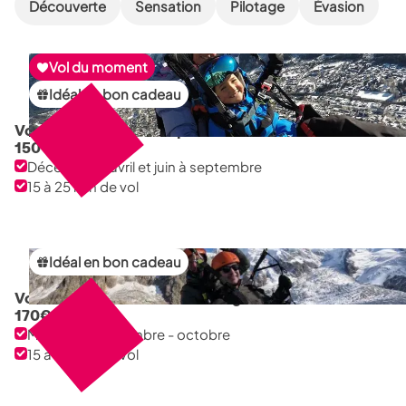
Découverte
Sensation
Pilotage
Évasion
Vol du moment
Idéal en bon cadeau
Vol découverte à Planpraz Brévent
150
€
Décembre à avril et juin à septembre
15 à 25 min de vol
Idéal en bon cadeau
Vol découverte au Plan de l'aiguille
170
€
Mai - juin -septembre - octobre
15 à 25 min de vol